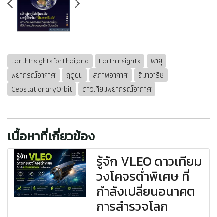
EarthInsightsforThailand
EarthInsights
พายุ
พยากรณ์อากาศ
ฤดูฝน
สภาพอากาศ
ฮิมาวาริ8
GeostationaryOrbit
ดาวเทียมพยากรณ์อากาศ
เนื้อหาที่เกี่ยวข้อง
รู้จัก VLEO ดาวเทียม
วงโคจรต่ำพิเศษ ที่
กำลังเปลี่ยนอนาคต
การสำรวจโลก