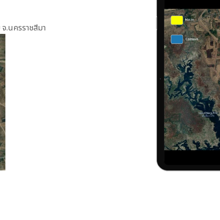
ทย จ.นครราชสีมา