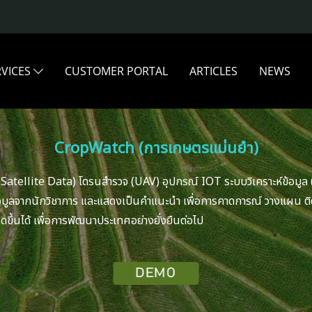
RVICES
CUSTOMER PORTAL
ARTICLES
NEWS
CropWatch (การเกษตรแม่นยำ)
 (Satellite Data) โดรนสำรวจ (UAV) อุปกรณ์ IOT ระบบวิเคราะห์ข้อมูล
ลจากนักวิชาการ และแสดงเป็นคำแนะนำ เพื่อการคาดการณ์ วางแผน ติด
ขึ้นได้ เพื่อการพัฒนาประเทศอย่างยั่งยืนต่อไป