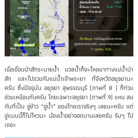
เมื่อเขื่อนป่าสักระบายน้ำ มวลน้ำก็จะไหลมาทางแม่น้ำป่า
สัก และไปรวมกับแม่น้ำเจ้าพระยา ที่จังหวัดอยุธยานะ
ครับ ซึ่งปัจจุบัน อยุธยา สุพรรณบุรี (ภาพที่ 8 ) ก็ท่วม
อ่วมเหมือนกันครับ โดยเฉพาะอยุธยา (ภาพที่ 9) แหม สม
กับที่เป็น อู่ข้าว “อู่น้ำ” ของไทยเราจริงๆ เลยนะครับ แต่
อู่แบบนี้ก็ไม่ไหวนะ น้องน้ำอย่าจอดนานเลยครับ รีบๆ ไป
เถอะ