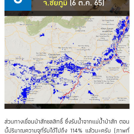
ส่วนทางเขื่อนป่าสักชลสิทธิ์ ซึ่งรับน้ำจากแม่น้ำป่าสัก ตอน
นี้ปริมาณความจุที่รับได้ไปถึง 114% แล้วนะครับ (ภาพที่