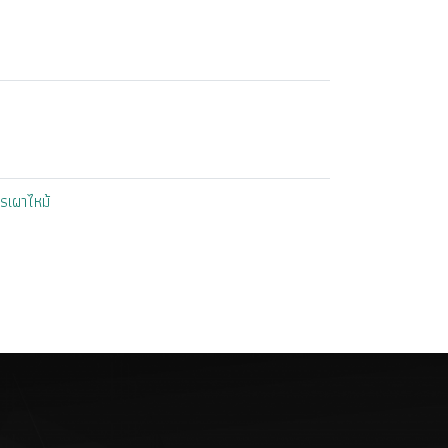
รเผาไหม้