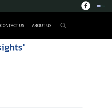
TH
CONTACT US
ABOUT US
ights"